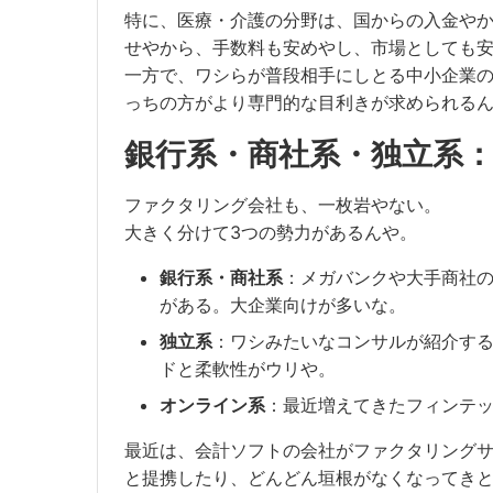
特に、医療・介護の分野は、国からの入金や
せやから、手数料も安めやし、市場としても
一方で、ワシらが普段相手にしとる中小企業
っちの方がより専門的な目利きが求められる
銀行系・商社系・独立系
ファクタリング会社も、一枚岩やない。
大きく分けて3つの勢力があるんや。
銀行系・商社系
：メガバンクや大手商社
がある。大企業向けが多いな。
独立系
：ワシみたいなコンサルが紹介す
ドと柔軟性がウリや。
オンライン系
：最近増えてきたフィンテッ
最近は、会計ソフトの会社がファクタリング
と提携したり、どんどん垣根がなくなってき