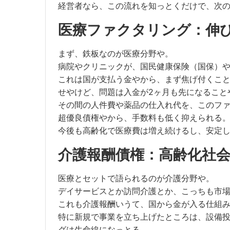
経営者なら、この流れを知っとくだけで、次
医療ファクタリング：伸
まず、鉄板なのが医療分野や。
病院やクリニックが、国民健康保険（国保）
これは国が支払う金やから、まず焦げ付くこ
せやけど、問題は入金が2ヶ月も先になること
その間の人件費や薬品の仕入れ代を、このフ
超優良債権やから、手数料も低く抑えられる
今後も高齢化で医療費は増え続けるし、安定
介護報酬債権：高齢化社
医療とセットで語られるのが介護分野や。
デイサービスとか訪問介護とか、こっちも市
これも介護報酬いうて、国から金が入る仕組
特に新規で事業を立ち上げたところは、設備
グは生命線になっとる。