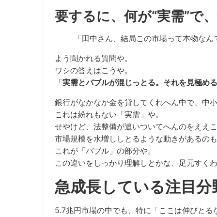
要するに、何が“実需”で、
「田中さん、結局この市場って本物なん
よう聞かれる質問や。
ワシの答えはこうや。
「
実需とバブルが混じっとる。それを見極め
銀行がなかなか金を貸してくれへん中で、中
これは紛れもない「実需」や。
せやけど、法整備が追いついてへんのをええ
市場規模を水増ししとるような動きがあるの
これが「バブル」の部分や。
この違いをしっかり理解しとかな、足元すく
急成長している注目分
5.7兆円市場の中でも、特に「ここは伸びと