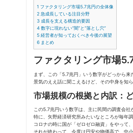
1
ファクタリング市場5.7兆円の全体像
2
急成長している注目分野
3
成長を支える構造的要因
4
数字に現れない“闇”と“落とし穴”
5
経営者が知っておくべき今後の展望
6
まとめ
ファクタリング市場5.
まず、この「5.7兆円」いう数字がどっから
景気のええ話に聞こえるけど、その中身を知
市場規模の根拠と内訳：
この5.7兆円いう数字は、主に民間の調査会社
特に、矢野経済研究所みたいなところが毎年
コロナの時に国が「ゼロゼロ融資」をやって
それが終わって、今度は円安や物価高で、中