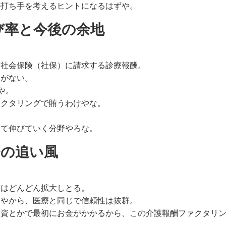
の打ち手を考えるヒントになるはずや。
び率と今後の余地
や社会保険（社保）に請求する診療報酬。
とがない。
や。
ァクタリングで賄うわけやな。
。
して伸びていく分野やろな。
会の追い風
場はどんどん拡大しとる。
みやから、医療と同じで信頼性は抜群。
投資とかで最初にお金がかかるから、この介護報酬ファクタリ