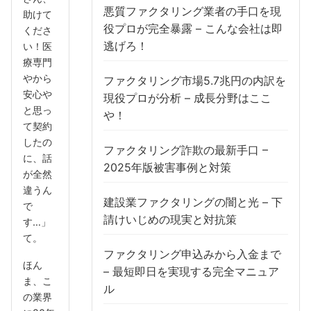
悪質ファクタリング業者の手口を現
助けて
役プロが完全暴露 – こんな会社は即
くださ
逃げろ！
い！医
療専門
やから
ファクタリング市場5.7兆円の内訳を
安心や
現役プロが分析 – 成長分野はここ
と思っ
や！
て契約
したの
ファクタリング詐欺の最新手口 –
に、話
2025年版被害事例と対策
が全然
違うん
建設業ファクタリングの闇と光 – 下
で
請けいじめの現実と対抗策
す…」
て。
ファクタリング申込みから入金まで
ほん
– 最短即日を実現する完全マニュア
ま、こ
ル
の業界