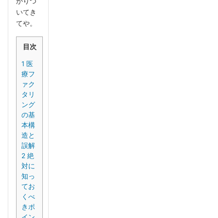
かりつ
いてき
てや。
目次
1
医
療フ
ァク
タリ
ング
の基
本構
造と
誤解
2
絶
対に
知っ
てお
くべ
きポ
イン