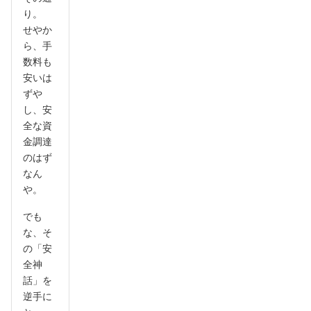
り。
せやか
ら、手
数料も
安いは
ずや
し、安
全な資
金調達
のはず
なん
や。
でも
な、そ
の「安
全神
話」を
逆手に