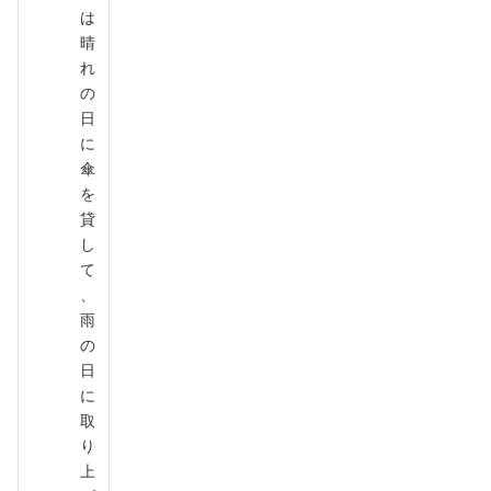
は
晴
れ
の
日
に
傘
を
貸
し
て
、
雨
の
日
に
取
り
上