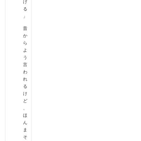
げ
る
」
昔
か
ら
よ
う
言
わ
れ
る
け
ど
、
ほ
ん
ま
そ