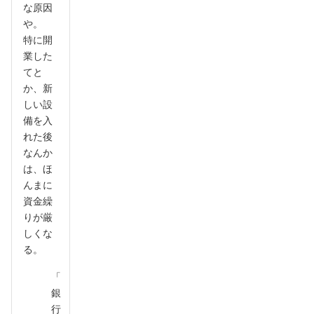
な原因
や。
特に開
業した
てと
か、新
しい設
備を入
れた後
なんか
は、ほ
んまに
資金繰
りが厳
しくな
る。
「
銀
行