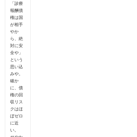
「診療
報酬債
権は国
が相手
やか
ら、絶
対に安
全や」
という
思い込
みや。
確か
に、債
権の回
収リス
クはほ
ぼゼロ
に近
い。
せやか