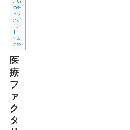
ため
のチ
ェッ
クポ
イン
ト
6
ま
とめ
医
療
フ
ァ
ク
タ