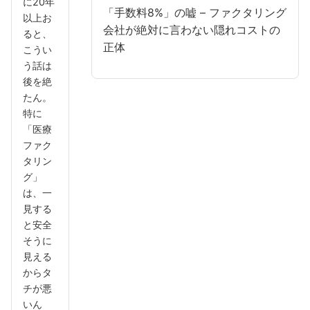
に20年
「手数料8%」の嘘 – ファクタリング
以上お
会社が絶対に言わない隠れコストの
ると、
正体
こうい
う話は
後を絶
たん。
特に
「医療
ファク
タリン
グ」
は、一
見する
と安全
そうに
見える
からタ
チが悪
いん