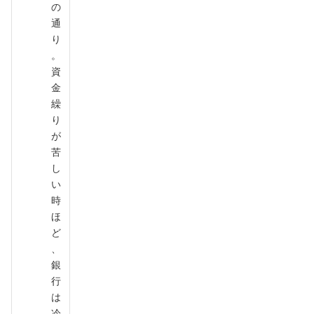
の
通
り
。
資
金
繰
り
が
苦
し
い
時
ほ
ど
、
銀
行
は
冷