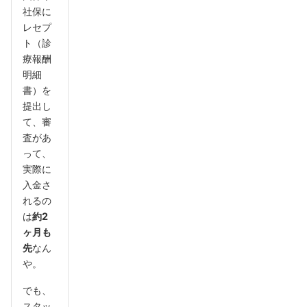
社保に
レセプ
ト（診
療報酬
明細
書）を
提出し
て、審
査があ
って、
実際に
入金さ
れるの
は
約2
ヶ月も
先
なん
や。
でも、
スタッ