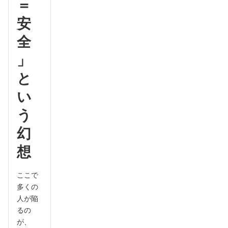
＝
安
全
」
と
い
う
幻
想
ここで
多くの
人が陥
るの
が、