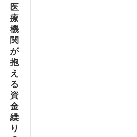
医
療
機
関
が
抱
え
る
資
金
繰
り