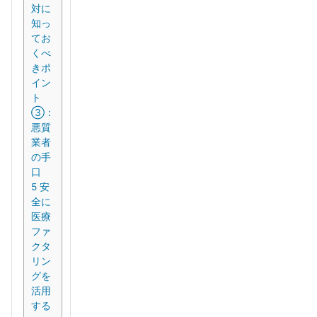
対に
知っ
てお
くべ
きポ
イン
ト
③：
悪質
業者
の手
口
5
安
全に
医療
ファ
クタ
リン
グを
活用
する