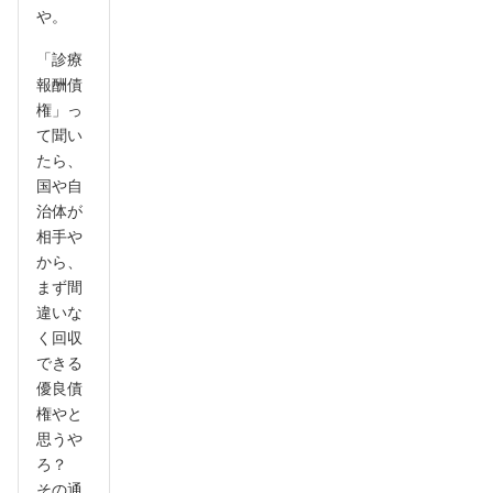
や。
「診療
報酬債
権」っ
て聞い
たら、
国や自
治体が
相手や
から、
まず間
違いな
く回収
できる
優良債
権やと
思うや
ろ？
その通