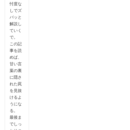
忖度な
しでズ
バッと
解説し
ていく
で。
この記
事を読
めば、
甘い言
葉の裏
に隠さ
れた罠
を見抜
けるよ
うにな
る。
最後ま
でしっ