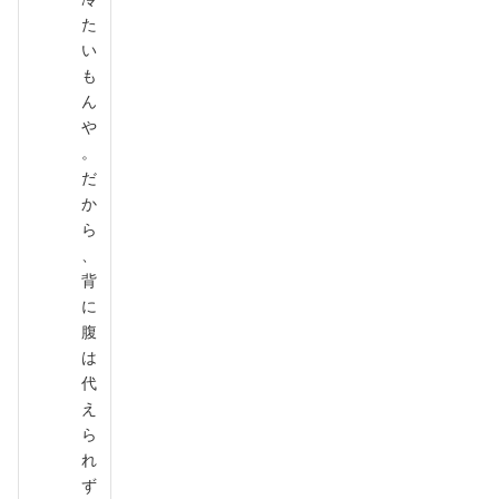
た
い
も
ん
や
。
だ
か
ら
、
背
に
腹
は
代
え
ら
れ
ず