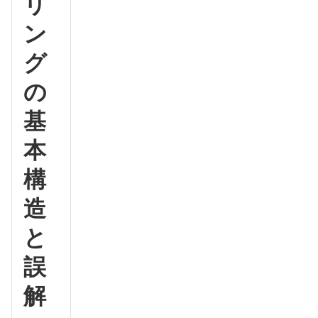
リ
ン
グ
の
基
本
構
造
と
誤
解