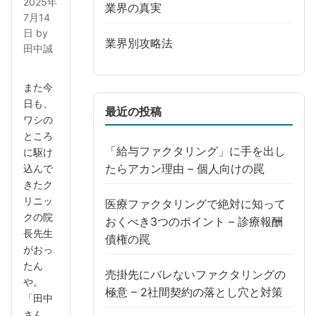
2025年
業界の真実
7月14
日
by
業界別攻略法
田中誠
また今
日も、
最近の投稿
ワシの
ところ
「給与ファクタリング」に手を出し
に駆け
たらアカン理由 – 個人向けの罠
込んで
きたク
リニッ
医療ファクタリングで絶対に知って
クの院
おくべき3つのポイント – 診療報酬
長先生
債権の罠
がおっ
たん
売掛先にバレないファクタリングの
や。
極意 – 2社間契約の落とし穴と対策
「田中
さん、