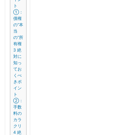
ト
①：
債権
の“本
当
の”所
有権
3
絶
対に
知っ
てお
くべ
きポ
イン
ト
②：
手数
料の
カラ
クリ
4
絶