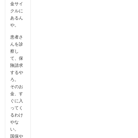
金サイ
クルに
あるん
や。
患者さ
んを診
察し
て、保
険請求
するや
ろ。
そのお
金、す
ぐに入
ってく
るわけ
やな
い。
国保や