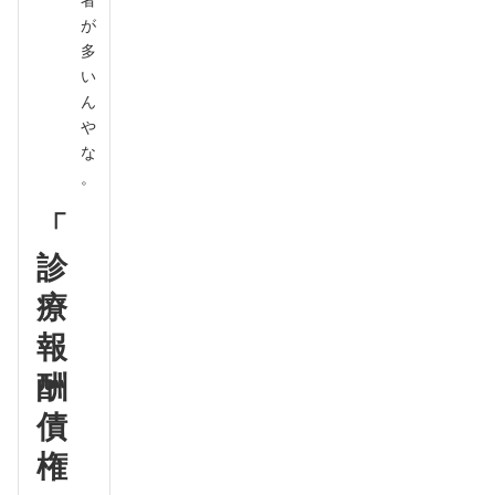
が
多
い
ん
や
な
。
「
診
療
報
酬
債
権