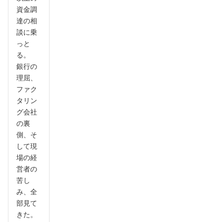
資金調
達の相
談に乗
っと
る。
銀行の
理屈、
ファク
タリン
グ会社
の裏
側、そ
して現
場の経
営者の
苦し
み、全
部見て
きた。