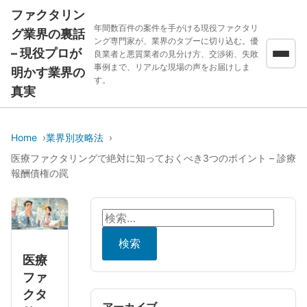
ファクタリン
年間数百件の案件を手がける現役ファクタリ
グ業界の裏話
ング専門家が、業界のタブーに切り込む。優
– 現役プロが
良業者と悪質業者の見分け方、交渉術、失敗
事例まで、リアルな現場の声をお届けしま
明かす業界の
す。
真実
Home
業界別攻略法
医療ファクタリングで絶対に知っておくべき3つのポイント – 診療
報酬債権の罠
検
索:
医療
ファ
クタ