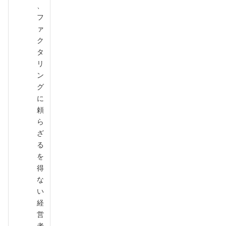
、
フ
ァ
ク
タ
リ
ン
グ
に
頼
ら
ざ
る
を
得
な
い
経
営
者