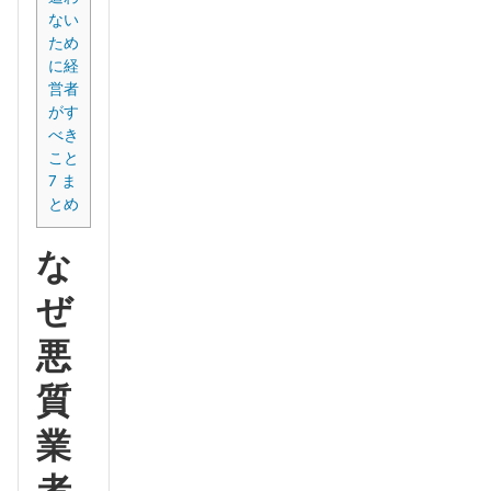
ない
ため
に経
営者
がす
べき
こと
7
ま
とめ
な
ぜ
悪
質
業
者