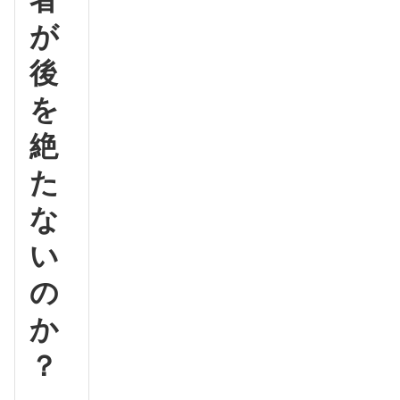
が
後
を
絶
た
な
い
の
か
？