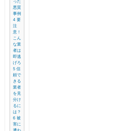
った
悪質
事例
4
要
注
意！
こん
な業
者は
即逃
げろ
5
信
頼で
きる
業者
を見
分け
るに
は？
6
被
害に
遭わ