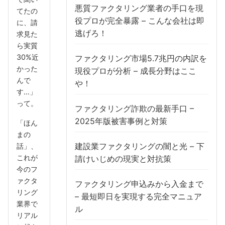
悪質ファクタリング業者の手口を現
てたの
役プロが完全暴露 – こんな会社は即
に、請
逃げろ！
求見た
ら実質
30%近
ファクタリング市場5.7兆円の内訳を
かった
現役プロが分析 – 成長分野はここ
んで
や！
す…」
って。
ファクタリング詐欺の最新手口 –
2025年版被害事例と対策
「ほん
まの
建設業ファクタリングの闇と光 – 下
話」、
これが
請けいじめの現実と対抗策
今のフ
ァクタ
ファクタリング申込みから入金まで
リング
– 最短即日を実現する完全マニュア
業界で
ル
リアル