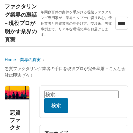
ファクタリン
年間数百件の案件を手がける現役ファクタリ
グ業界の裏話
ング専門家が、業界のタブーに切り込む。優
– 現役プロが
良業者と悪質業者の見分け方、交渉術、失敗
事例まで、リアルな現場の声をお届けしま
明かす業界の
す。
真実
Home
業界の真実
悪質ファクタリング業者の手口を現役プロが完全暴露 – こんな会
社は即逃げろ！
検
索:
悪質
ファ
クタ