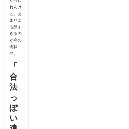
かもし
れんけ
ど、あ
まりに
も酷す
ぎるの
が今の
現状
や。
「
合
法
っ
ぽ
い
違