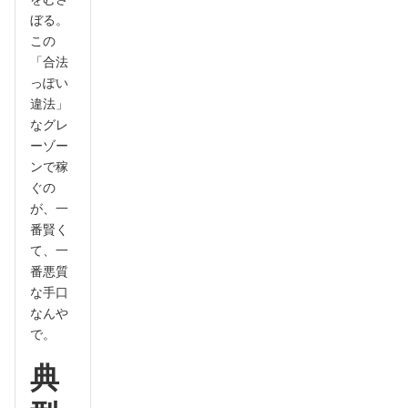
ぼる。
この
「合法
っぽい
違法」
なグレ
ーゾー
ンで稼
ぐの
が、一
番賢く
て、一
番悪質
な手口
なんや
で。
典