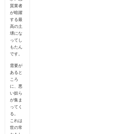
質業者
が暗躍
する最
高の土
壌にな
ってし
もたん
です。
需要が
あると
ころ
に、悪
い奴ら
が集ま
ってく
る。
これは
世の常