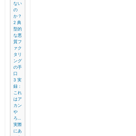
ない
の
か？
2
典
型的
な悪
質フ
ァク
タリ
ング
の手
口
3
実
録：
これ
はア
カン
や
ろ…
実際
にあ