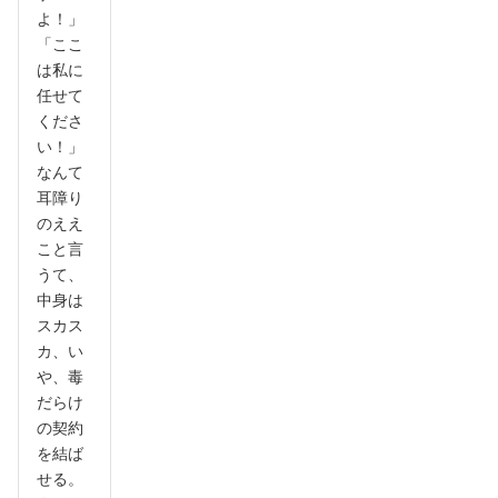
よ！」
「ここ
は私に
任せて
くださ
い！」
なんて
耳障り
のええ
こと言
うて、
中身は
スカス
カ、い
や、毒
だらけ
の契約
を結ば
せる。