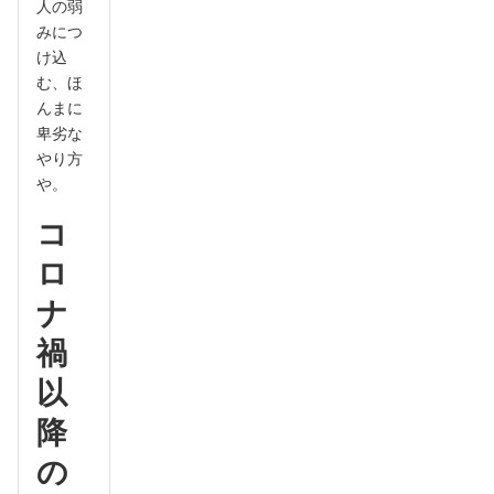
人の弱
みにつ
け込
む、ほ
んまに
卑劣な
やり方
や。
コ
ロ
ナ
禍
以
降
の