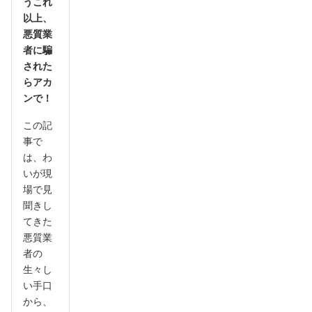
うこれ
以上、
悪質業
者に騙
された
らアカ
ンで！
この記
事で
は、わ
いが現
場で見
聞きし
てきた
悪質業
者の
生々し
い手口
から、