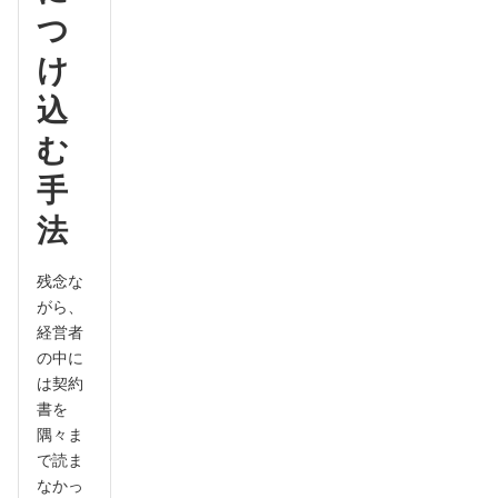
つ
け
込
む
手
法
残念な
がら、
経営者
の中に
は契約
書を
隅々ま
で読ま
なかっ