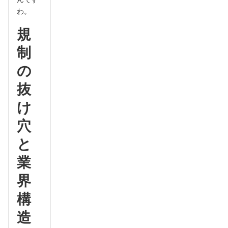
わ。
規
制
の
抜
け
穴
と
業
界
構
造