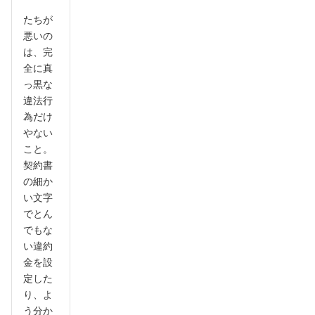
たちが
悪いの
は、完
全に真
っ黒な
違法行
為だけ
やない
こと。
契約書
の細か
い文字
でとん
でもな
い違約
金を設
定した
り、よ
う分か