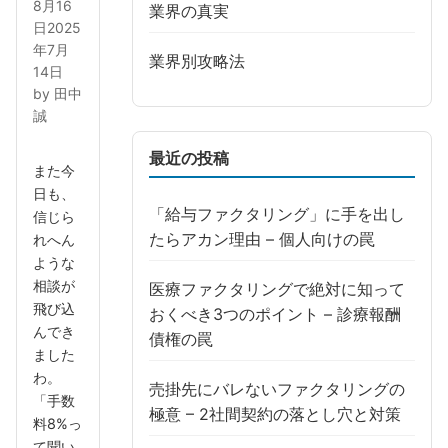
8月16
業界の真実
日
2025
年7月
業界別攻略法
14日
by
田中
誠
最近の投稿
また今
日も、
「給与ファクタリング」に手を出し
信じら
たらアカン理由 – 個人向けの罠
れへん
ような
相談が
医療ファクタリングで絶対に知って
飛び込
おくべき3つのポイント – 診療報酬
んでき
債権の罠
ました
わ。
売掛先にバレないファクタリングの
「手数
極意 – 2社間契約の落とし穴と対策
料8%っ
て聞い