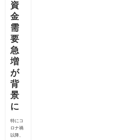
資
金
需
要
急
増
が
背
景
に
特にコ
ロナ禍
以降、