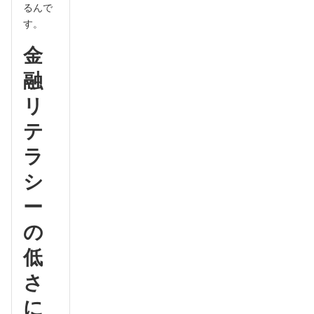
るんで
す。
金
融
リ
テ
ラ
シ
ー
の
低
さ
に