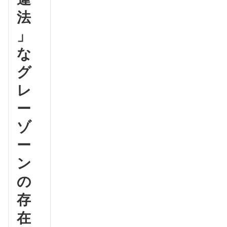
法
」
な
グ
レ
ー
ゾ
ー
ン
の
存
在