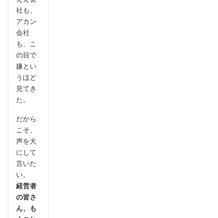
社も、
アカン
会社
も、こ
の目で
嫌とい
うほど
見てき
た。
だから
こそ、
声を大
にして
言いた
い。
経営者
の皆さ
ん、も