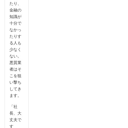
たり、
金融の
知識が
十分で
なかっ
たりす
る人も
少なく
ない。
悪質業
者はそ
こを狙
い撃ち
してき
ます。
「社
長、大
丈夫で
す