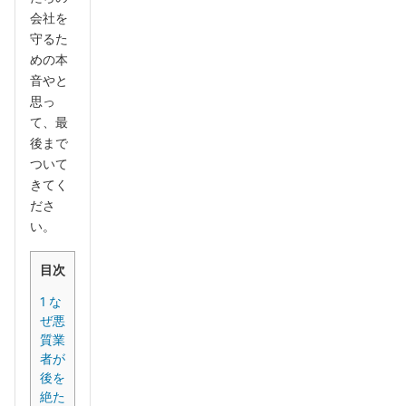
会社を
守るた
めの本
音やと
思っ
て、最
後まで
ついて
きてく
ださ
い。
目次
1
な
ぜ悪
質業
者が
後を
絶た