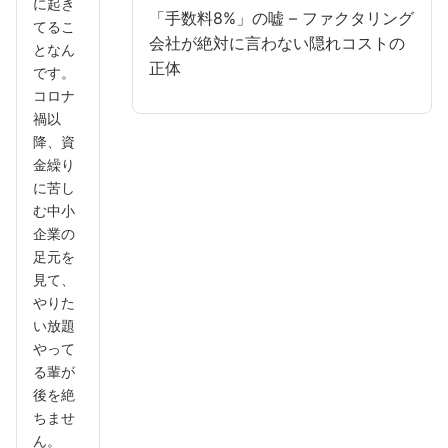
に起き
「手数料8%」の嘘 – ファクタリング
てるこ
会社が絶対に言わない隠れコストの
となん
正体
です。
コロナ
禍以
降、資
金繰り
に苦し
む中小
企業の
足元を
見て、
やりた
い放題
やって
る輩が
後を絶
ちませ
ん。