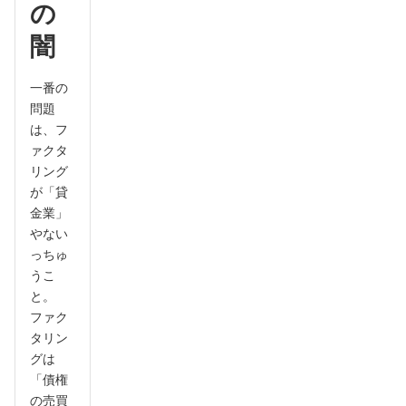
の
闇
一番の
問題
は、フ
ァクタ
リング
が「貸
金業」
やない
っちゅ
うこ
と。
ファク
タリン
グは
「債権
の売買