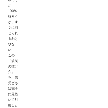
が
100%
取ろう
が、す
ぐに罰
せられ
るわけ
やな
い。
この
「規制
の抜け
穴」
を、悪
党ども
は完全
に見抜
いて利
用しと