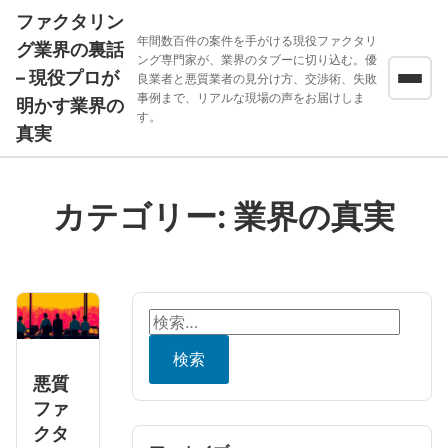
ファクタリン
年間数百件の案件を手がける現役ファクタリ
グ業界の裏話
ング専門家が、業界のタブーに切り込む。優
– 現役プロが
良業者と悪質業者の見分け方、交渉術、失敗
事例まで、リアルな現場の声をお届けしま
明かす業界の
す。
真実
カテゴリー:
業界の真実
検
索:
悪質
ファ
クタ