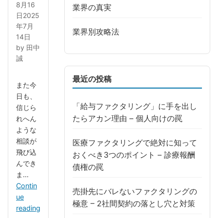
8月16
業界の真実
日
2025
年7月
業界別攻略法
14日
by
田中
誠
最近の投稿
また今
日も、
「給与ファクタリング」に手を出し
信じら
たらアカン理由 – 個人向けの罠
れへん
ような
相談が
医療ファクタリングで絶対に知って
飛び込
おくべき3つのポイント – 診療報酬
んでき
債権の罠
ま…
Contin
売掛先にバレないファクタリングの
ue
極意 – 2社間契約の落とし穴と対策
reading