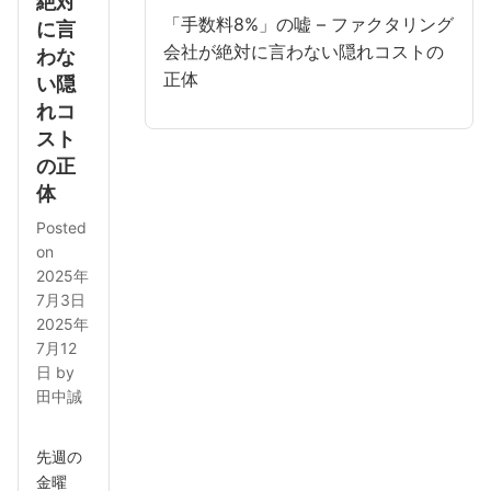
絶対
「手数料8%」の嘘 – ファクタリング
に言
会社が絶対に言わない隠れコストの
わな
正体
い隠
れコ
スト
の正
体
Posted
on
2025年
7月3日
2025年
7月12
日
by
田中誠
先週の
金曜