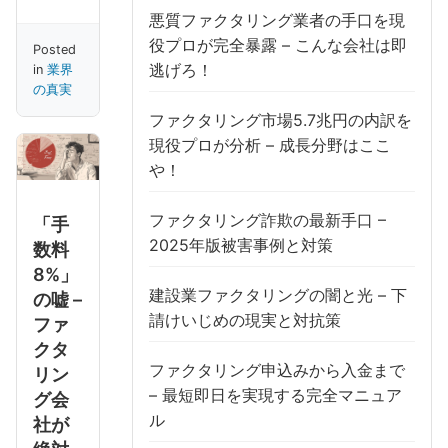
悪質ファクタリング業者の手口を現
役プロが完全暴露 – こんな会社は即
Posted
逃げろ！
in
業界
の真実
ファクタリング市場5.7兆円の内訳を
現役プロが分析 – 成長分野はここ
や！
ファクタリング詐欺の最新手口 –
「手
2025年版被害事例と対策
数料
8%」
建設業ファクタリングの闇と光 – 下
の嘘 –
請けいじめの現実と対抗策
ファ
クタ
ファクタリング申込みから入金まで
リン
– 最短即日を実現する完全マニュア
グ会
ル
社が